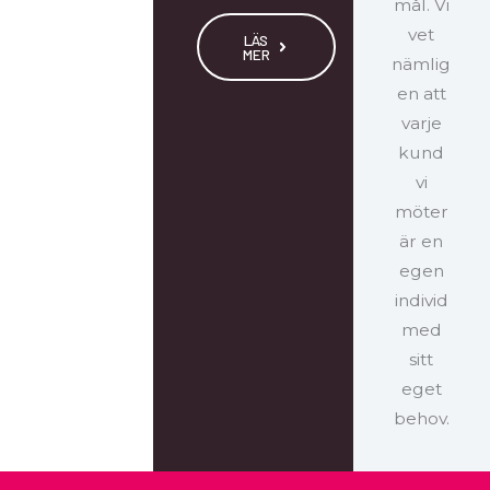
mål. Vi
vet
LÄS
MER
nämlig
en att
varje
kund
vi
möter
är en
egen
individ
med
sitt
eget
behov.