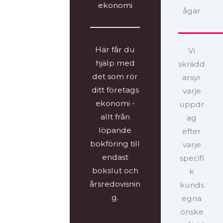
ekonomi
ågar
Här får du
Vi
hjälp med
skrädd
det som rör
arsyr
ditt företags
varje
ekonomi -
uppdr
allt från
ag
löpande
efter
bokföring till
varje
endast
specifi
bokslut och
k
årsredovisnin
kunds
g.
egna
önske