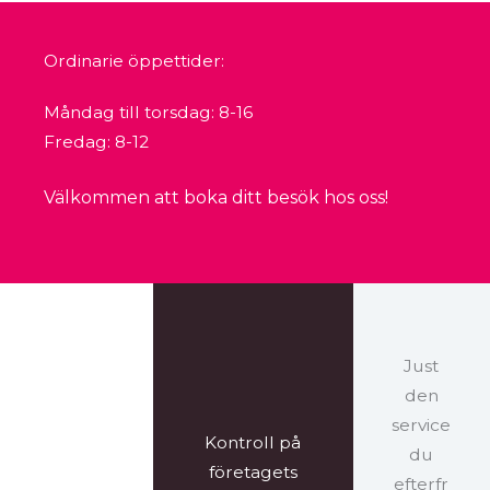
Ordinarie öppettider:
Måndag till torsdag: 8-16
Fredag: 8-12
Välkommen att boka ditt besök hos oss!
Just
den
service
Kontroll på
du
företagets
efterfr